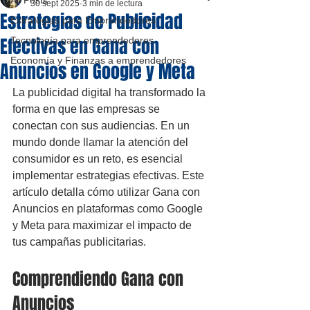
All Posts
30 sept 2025
3 min de lectura
Estrategias de Publicidad
Estrategias para Emprendedores
Efectivas en Gana con
Tecnología para emprendedores
Economía y Finanzas a emprendedores
Anuncios en Google y Meta
La publicidad digital ha transformado la 
forma en que las empresas se 
conectan con sus audiencias. En un 
mundo donde llamar la atención del 
consumidor es un reto, es esencial 
implementar estrategias efectivas. Este 
artículo detalla cómo utilizar Gana con 
Anuncios en plataformas como Google 
y Meta para maximizar el impacto de 
tus campañas publicitarias.
Comprendiendo Gana con 
Anuncios