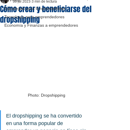
All Posts
30 jul 2023
3 min de lectura
Cómo crear y beneficiarse del
Estrategias para Emprendedores
dropshipping
Tecnología para emprendedores
Economía y Finanzas a emprendedores
Photo: Dropshipping
El dropshipping se ha convertido 
en una forma popular de 