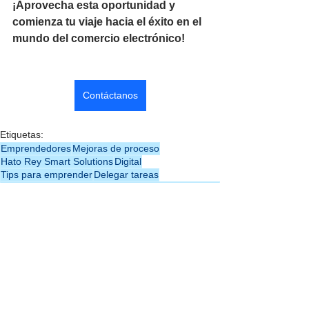
¡Aprovecha esta oportunidad y 
comienza tu viaje hacia el éxito en el 
mundo del comercio electrónico!
Contáctanos
Etiquetas:
Emprendedores
Mejoras de proceso
Hato Rey Smart Solutions
Digital
Tips para emprender
Delegar tareas
Sistemas de información para pequeños negocios
Pequeños Negocios
aumentar ingresos
Robótica humanoide
Estrategias para Emprendedores
Tecnología para emprendedores