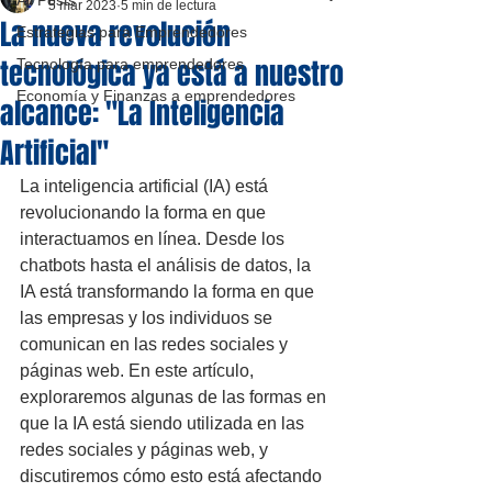
All Posts
5 mar 2023
5 min de lectura
La nueva revolución
Estrategias para Emprendedores
tecnológica ya está a nuestro
Tecnología para emprendedores
Economía y Finanzas a emprendedores
alcance: "La Inteligencia
Artificial"
La inteligencia artificial (IA) está 
revolucionando la forma en que 
interactuamos en línea. Desde los 
chatbots hasta el análisis de datos, la 
IA está transformando la forma en que 
las empresas y los individuos se 
comunican en las redes sociales y 
páginas web. En este artículo, 
exploraremos algunas de las formas en 
que la IA está siendo utilizada en las 
redes sociales y páginas web, y 
discutiremos cómo esto está afectando 