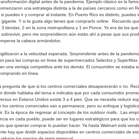
ansformación digital antes de la pandemia. Ejemplo clásico es la famo
omenzaron una estrategia distinta a la de países cercanos como en R
i puedes ir y comprar al instante. En Puerto Rico es distinto, puedes ir
m
 gigante. Y si te gusta algo tienes que comprarlo online.  Recuerdo qu
n 3 tiendas, 2 en la zona metropolitana y 1 en Ponce. Yo era de los qu
sobrevivir, pero me sorprendieron aún están ahí a pesar que sus prod
romperse la cabeza armándolos. 
itlizaron a la velocidad esperada. Sorprendente antes de la pandemia
nes para las compras en línea de supermercados Selectos y SuperMax
an una ventaja competitiva ante los demás. El consumidor se estaba e
omprando en línea.  
 pregunta de que si los centros comerciales desaparecerán o no. Reci
 en donde hablaba del tema e indicaba que por cada consumidor promed
ersus en Estaros Unidos existe 3 a 4 pies. Que se necesita reducir esp
n los centros comerciales van a permanece, pero su enfoque y logistic
r. Es la época de regresar al concepto de los outdoor malls.  Las emp
ncia en cada pueblo, puede ser en lugares estratégicos para que los 
los que quieran comprar lo puedan hacer. Ya hasta Walmart está vendi
mente hay que dividir espacios disponibles en centros comerciales de es
ebajar los precios de renta mensual. 