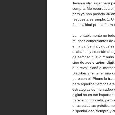
llevan a otro lugar para p
compra. Me recordaba el p
pero ya han pasado 30 añ
respuesta es simple: 1. Un
4. Localidad propia fuera 
Lamentablemente no todos
muchos comerciantes de ce
en la pandemia ya que se l
acabando y se están ahoga
del famoso nuevo milenio 
sino de 
aceleración digit
que revolucionó el mercad
Blackberry; el tener una 
pero con el IPhone la tra
para aquellos tiempos era
estrategias de mercadeo y
digital no es tan importan
parece complicada, pero en
otras palabras prácticamen
disponibilidad siempre y c