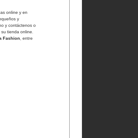
as online y en 
equeños y 
mo y contáctenos o 
su tienda online. 
a Fashion
, entre 