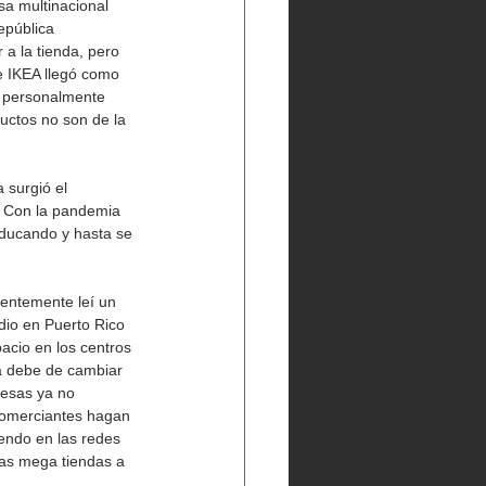
sa multinacional 
epública 
 a la tienda, pero 
e IKEA llegó como 
e personalmente 
uctos no son de la 
 surgió el 
. Con la pandemia 
ducando y hasta se 
entemente leí un 
io en Puerto Rico 
acio en los centros 
a debe de cambiar 
resas ya no 
comerciantes hagan 
endo en las redes 
tas mega tiendas a 