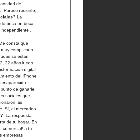
cantidad de 
. Parece reciente, 
ciales? 
La 
g de boca en boca. 
 independiente . 
Me consta que 
o muy complicada 
ayudas se están 
2, 22 años luego 
sformación digital 
amiento del IPhone 
 desaparecido 
punto de ganarle, 
es sociales que 
ionaron las 
e. Sí, el mercadeo 
?  
La respuesta 
rta de tu hogar. En 
 comercial! a tu 
tes empresas 