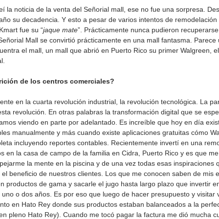
 la noticia de la venta del Señorial mall, ese no fue una sorpresa. De
ño su decadencia. Y esto a pesar de varios intentos de remodelación 
 Kmart fue su “
jaque mate
”. Prácticamente nunca pudieron recuperarse 
Señorial Mall se convirtió prácticamente en una mall fantasma. Parece u
uentra el mall, un mall que abrió en Puerto Rico su primer Walgreen, el
l.
rición de los centros comerciales?
te en la cuarta revolución industrial, la revolución tecnológica. La p
sta revolución. En otras palabras la transformación digital que se esp
amos viendo en parte por adelantado. Es increíble que hoy en día exis
tables manualmente y más cuando existe aplicaciones gratuitas cómo W
mpleta incluyendo reportes contables. Recientemente invertí en una rem
os en la casa de campo de la familia en Cidra, Puerto Rico y es que me
ejarme la mente en la piscina y de una vez todas esas inspiraciones q
el beneficio de nuestros clientes. Los que me conocen saben de mis e
 en productos de gama y sacarle el jugo hasta largo plazo que invertir e
no o dos años. Es por eso que luego de hacer presupuesto y visitar 
ento en Hato Rey donde sus productos estaban balanceados a la perfec
n en pleno Hato Rey). Cuando me tocó pagar la factura me dió mucha c