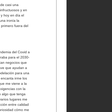
sde casi una 
infructuosos y en 
y hoy en día el 
na ironía la 
 primero fuera del 
andemia del Covid a 
eraba para el 2030-
tan negocios que 
ave que ayudan a 
odelación para una 
 encanta irme los 
ue me viene a la 
xigencias con la 
n algo que tenga 
varios lugares me 
ción entre calidad 
uriosidad cómo me 