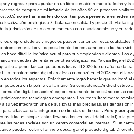
agar y regresar para apuntar en un libro contable a mano la fecha y la 
roceso de compra de mi infancia de los años 90 en procesos similares
os. 
¿Cómo se han mantenido con tan poca presencia en redes so
a localización privilegiada 2. Balance en calidad y precio. 3. Marketin
de la jurisdicción de un centro comercia con estacionamiento y entrada
 los emprendedores y negocios pueden contar con esas cualidades. 
ntros comerciales y , especialmente los restaurantes se las han vist
es hace difícil la logística actual para sus empleados y clientes. Las 
ndo en deudas de renta entre otras obligaciones. Ya casi llega el 202
que iba a poner las computadoras locas. El 2020 fue un año no de tran
al
. La transformación digital en efecto comenzó en el 2008 con el lanz
o en todos los aspectos. Prácticamente logró hacer lo que no logró el
computadora en la palma de la mano. Su competencia Android estuvo a 
nsformación digital se aceleró exponencialmente beneficiándose las red
 prácticamente tecnologías emergentes. Las redes literalmente revoluc
 a su vez integraron una de sus joyas más preciadas, las tiendas onlin
te para ellas como la integración de tiendas en líneas. 
¿Pero y por qué
 realidad es simple: están llevando las ventas al detal (retail) a la pue
te las redes sociales son un centro comercial en internet. ¡Si un centro
uando puedas recibir el envío o descargar el producto digital. Diferen