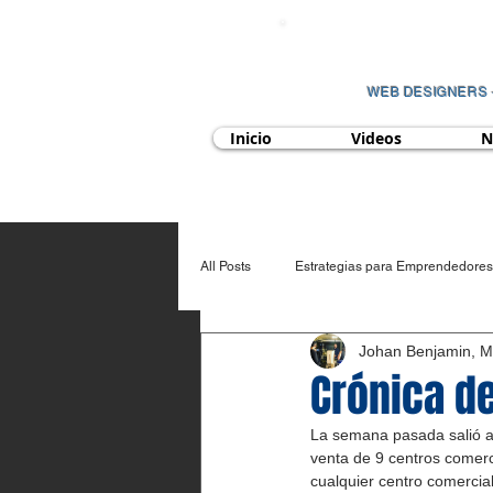
WEB
DESIGNERS 
Inicio
Videos
N
All Posts
Estrategias para Emprendedores
Johan Benjamin, 
Economía y Finanzas a emprendedores
Crónica d
La semana pasada salió a l
venta de 9 centros comerc
cualquier centro comerci