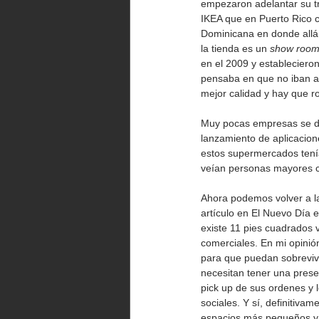
empezaron adelantar su tr
IKEA que en Puerto Rico c
Dominicana en donde allá s
la tienda es un 
show roo
en el 2009 y estableciero
pensaba en que no iban a 
mejor calidad y hay que 
Muy pocas empresas se dig
lanzamiento de aplicacio
estos supermercados tení
veían personas mayores c
Ahora podemos volver a la
artículo en El Nuevo Día
existe 11 pies cuadrados v
comerciales. En mi opinió
para que puedan sobrevivi
necesitan tener una prese
pick up de sus ordenes y 
sociales. Y sí, definitiva
espacios más pequeños y r