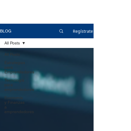
Regístrate
BLOG
All Posts
All Posts
Estrategias
para
Emprendedores
Tecnología
para
emprendedores
Economía
y Finanzas
a
emprendedores